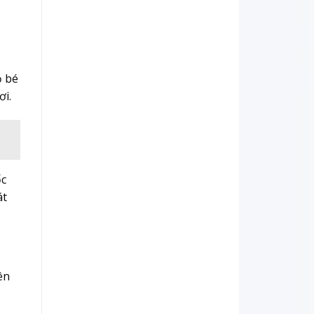
ỏ bé
ơi.
ốc
át
ên