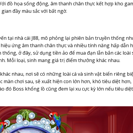
. Với đồ họa sống động, âm thanh chân thực kết hợp kho ga
gian đầy màu sắc với bất ngờ.
uyến tại nhà cái J88, mô phỏng lại phiên bản truyền thống n
 hiệu ứng âm thanh chân thực và nhiều tính năng hấp dẫn h
 thống, ở đây, sử dụng tiền ảo để mua đạn lẫn bắn các loài 
nh. Mỗi loại, sinh mang giá trị điểm thưởng khác nhau.
hác nhau, nơi sẽ có những loài cá và sinh vật biển riêng biệ
c màn chơi sau, sẽ xuất hiện con lớn hơn, khó tiêu diệt hơn,
ào đó Boss khổng lồ cũng đem lại xu cực kỳ lớn nếu tiêu diệt