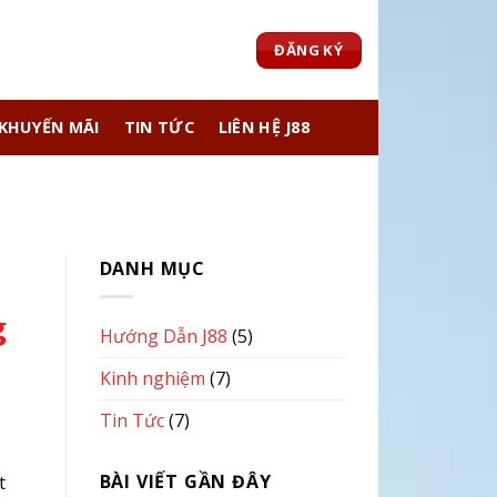
ĐĂNG KÝ
KHUYẾN MÃI
TIN TỨC
LIÊN HỆ J88
DANH MỤC
g
Hướng Dẫn J88
(5)
Kinh nghiệm
(7)
Tin Tức
(7)
BÀI VIẾT GẦN ĐÂY
t