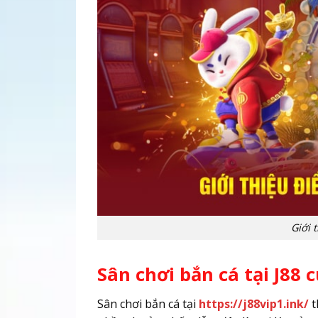
Giới 
Sân chơi bắn cá tại J88
Sân chơi bắn cá tại
https://j88vip1.ink/
t