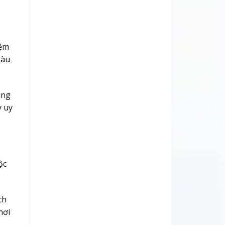
Gà
vời
J88
gửi
–
tặng
Thoả
khách
Sức
hàng
iệm
Với
Đam
màu
Mê,
Cháy
Cùng
Các
ang
Chiến
y uy
Kê
ộc
ch
hơi