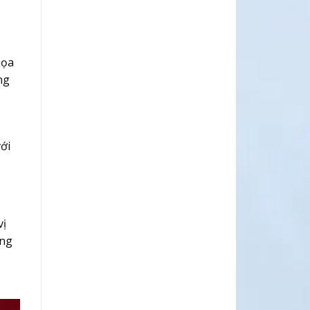
họa
ng
ới
vị
ờng