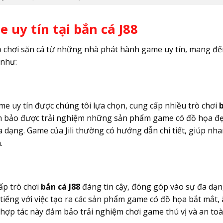
uy tín tại bắn cá J88
rò chơi săn cá từ những nhà phát hành game uy tín, mang đ
 như:
me uy tín được chúng tôi lựa chọn, cung cấp nhiều trò chơi
ảm bảo được trải nghiệm những sản phẩm game có đồ họa đ
dạng. Game của Jili thường có hướng dẫn chi tiết, giúp nh
.
ấp trò chơi
bắn cá J88
đáng tin cậy, đóng góp vào sự đa dạ
tiếng với việc tạo ra các sản phẩm game có đồ họa bắt mắt,
 hợp tác này đảm bảo trải nghiệm chơi game thú vị và an to