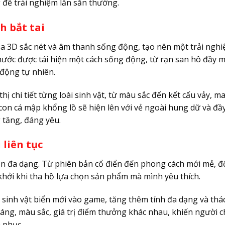
 để trải nghiệm lẫn săn thưởng.
h bắt tai
ọa 3D sắc nét và âm thanh sống động, tạo nên một trải ngh
 nước được tái hiện một cách sống động, từ rạn san hô đầy 
 động tự nhiên.
ị chi tiết từng loài sinh vật, từ màu sắc đến kết cấu vảy, m
 con cá mập khổng lồ sẽ hiện lên với vẻ ngoài hung dữ và đầ
g tăng, đáng yêu.
liên tục
n đa dạng. Từ phiên bản cổ điển đến phong cách mới mẻ, đ
khởi khi tha hồ lựa chọn sản phẩm mà mình yêu thích.
 sinh vật biển mới vào game, tăng thêm tính đa dạng và thá
dáng, màu sắc, giá trị điểm thưởng khác nhau, khiến người c
 phục.