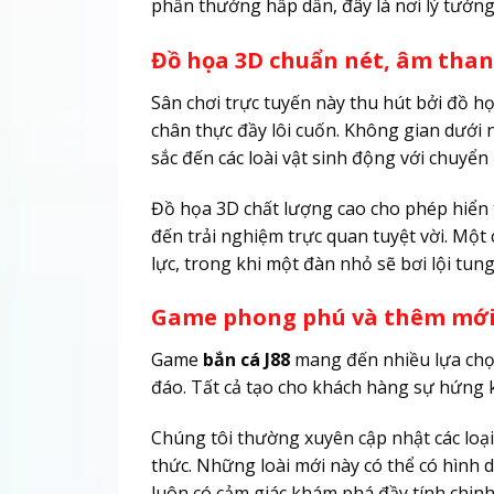
phần thưởng hấp dẫn, đây là nơi lý tưởng
Đồ họa 3D chuẩn nét, âm than
Sân chơi trực tuyến này thu hút bởi đồ h
chân thực đầy lôi cuốn. Không gian dưới
sắc đến các loài vật sinh động với chuyển
Đồ họa 3D chất lượng cao cho phép hiển th
đến trải nghiệm trực quan tuyệt vời. Một
lực, trong khi một đàn nhỏ sẽ bơi lội tun
Game phong phú và thêm mới 
Game
bắn cá J88
mang đến nhiều lựa chọ
đáo. Tất cả tạo cho khách hàng sự hứng 
Chúng tôi thường xuyên cập nhật các loại
thức. Những loài mới này có thể có hình 
luôn có cảm giác khám phá đầy tính chinh