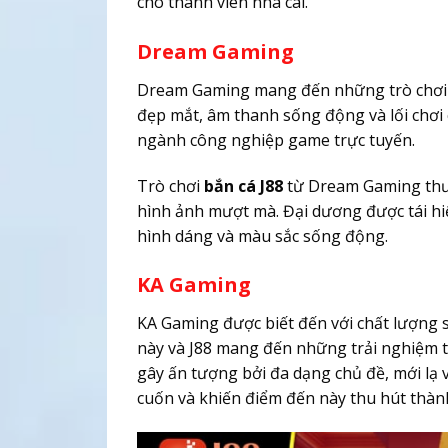
cho thành viên nhà cái.
Dream Gaming
Dream Gaming mang đến những trò chơi ch
đẹp mắt, âm thanh sống động và lối chơi
ngành công nghiệp game trực tuyến.
Trò chơi
bắn cá J88
từ Dream Gaming thườ
hình ảnh mượt mà. Đại dương được tái hiệ
hình dáng và màu sắc sống động.
KA Gaming
KA Gaming được biết đến với chất lượng s
này và J88 mang đến những trải nghiệm t
gây ấn tượng bởi đa dạng chủ đề, mới lạ 
cuốn và khiến điểm đến này thu hút thành