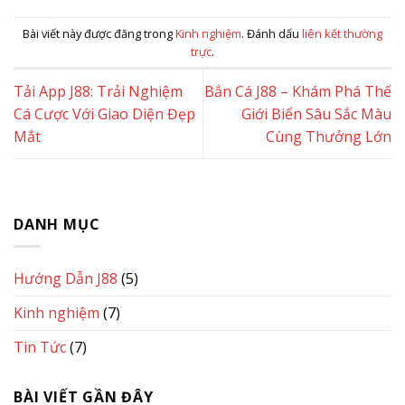
Bài viết này được đăng trong
Kinh nghiệm
. Đánh dấu
liên kết thường
trực
.
Tải App J88: Trải Nghiệm
Bắn Cá J88 – Khám Phá Thế
Cá Cược Với Giao Diện Đẹp
Giới Biển Sâu Sắc Màu
Mắt
Cùng Thưởng Lớn
DANH MỤC
Hướng Dẫn J88
(5)
Kinh nghiệm
(7)
Tin Tức
(7)
BÀI VIẾT GẦN ĐÂY