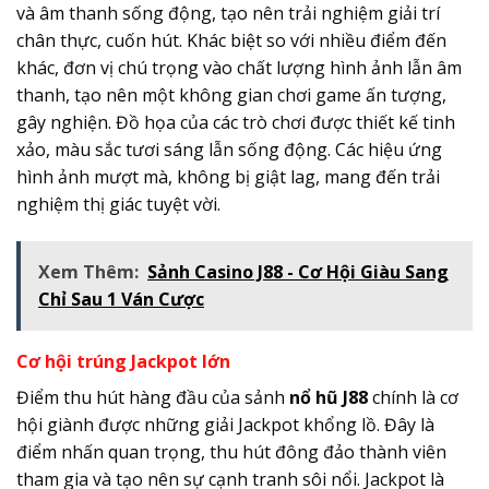
và âm thanh sống động, tạo nên trải nghiệm giải trí
chân thực, cuốn hút. Khác biệt so với nhiều điểm đến
khác, đơn vị chú trọng vào chất lượng hình ảnh lẫn âm
thanh, tạo nên một không gian chơi game ấn tượng,
gây nghiện. Đồ họa của các trò chơi được thiết kế tinh
xảo, màu sắc tươi sáng lẫn sống động. Các hiệu ứng
hình ảnh mượt mà, không bị giật lag, mang đến trải
nghiệm thị giác tuyệt vời.
Xem Thêm:
Sảnh Casino J88 - Cơ Hội Giàu Sang
Chỉ Sau 1 Ván Cược
Cơ hội trúng Jackpot lớn
Điểm thu hút hàng đầu của sảnh
nổ hũ J88
chính là cơ
hội giành được những giải Jackpot khổng lồ. Đây là
điểm nhấn quan trọng, thu hút đông đảo thành viên
tham gia và tạo nên sự cạnh tranh sôi nổi. Jackpot là