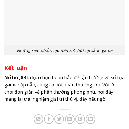
Những siêu phẩm tạo nên sức hút tại sảnh game
Kết luận
Nổ hũ J88
là lựa chọn hoàn hảo để tận hưởng vô số tựa
game hấp dẫn, cùng cơ hội nhận thưởng lớn. Với lối
chơi đơn giản và phần thưởng phong phú, nơi đây
mang lại trải nghiệm giải trí thú vị, đầy bất ngờ.