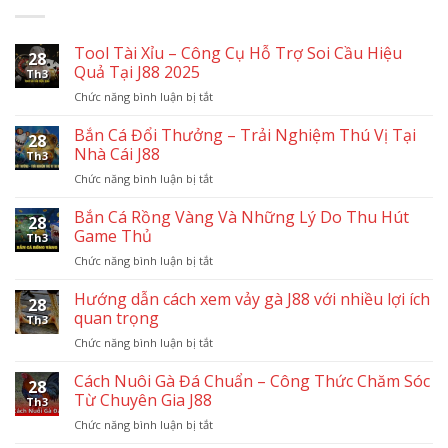
Tool Tài Xỉu – Công Cụ Hỗ Trợ Soi Cầu Hiệu
28
Quả Tại J88 2025
Th3
Chức năng bình luận bị tắt
ở
Tool
Tài
Bắn Cá Đổi Thưởng – Trải Nghiệm Thú Vị Tại
28
Xỉu
Nhà Cái J88
Th3
–
Chức năng bình luận bị tắt
ở
Công
Bắn
Cụ
Cá
Bắn Cá Rồng Vàng Và Những Lý Do Thu Hút
Hỗ
28
Đổi
Game Thủ
Trợ
Th3
Thưởng
Soi
Chức năng bình luận bị tắt
ở
–
Cầu
Bắn
Trải
Hiệu
Cá
Hướng dẫn cách xem vảy gà J88 với nhiều lợi ích
Nghiệm
Quả
28
Rồng
quan trọng
Thú
Tại
Th3
Vàng
Vị
J88
Chức năng bình luận bị tắt
ở
Và
Tại
2025
Hướng
Những
Nhà
dẫn
Cách Nuôi Gà Đá Chuẩn – Công Thức Chăm Sóc
Lý
Cái
28
cách
Từ Chuyên Gia J88
Do
J88
Th3
xem
Thu
Chức năng bình luận bị tắt
ở
vảy
Hút
Cách
gà
Game