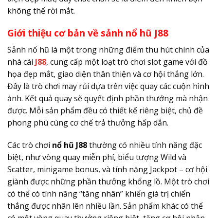
không thể rời mắt.
Giới thiệu cơ bản về sảnh nổ hũ J88
Sảnh nổ hũ là một trong những điểm thu hút chính của
nhà cái
J88
, cung cấp một loạt trò chơi slot game với đồ
họa đẹp mắt, giao diện thân thiện và cơ hội thắng lớn.
Đây là trò chơi may rủi dựa trên việc quay các cuộn hình
ảnh. Kết quả quay sẽ quyết định phần thưởng mà nhận
được. Mỗi sản phẩm đều có thiết kế riêng biệt, chủ đề
phong phú cùng cơ chế trả thưởng hấp dẫn.
Các trò chơi
nổ hũ J88
thường có nhiều tính năng đặc
biệt, như vòng quay miễn phí, biểu tượng Wild và
Scatter, minigame bonus, và tính năng Jackpot – cơ hội
giành được những phần thưởng khổng lồ. Một trò chơi
có thể có tính năng “tăng nhân” khiến giá trị chiến
thắng được nhân lên nhiều lần. Sản phẩm khác có thể
có một vòng quay thưởng riêng biệt, tăng cơ hội nhận