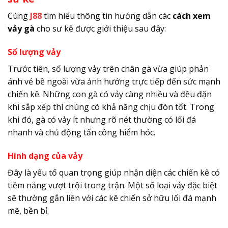
Cùng
J88
tìm hiểu thông tin hướng dẫn các
cách xem
vảy gà
cho sư kê được giới thiệu sau đây:
Số lượng vảy
Trước tiên, số lượng vảy trên chân gà vừa giúp phản
ánh vẻ bề ngoài vừa ảnh hưởng trực tiếp đến sức mạnh
chiến kê. Những con gà có vảy càng nhiều và đều đặn
khi sắp xếp thì chúng có khả năng chịu đòn tốt. Trong
khi đó, gà có vảy ít nhưng rõ nét thường có lối đá
nhanh và chủ động tấn công hiểm hóc.
Hình dạng của vảy
Đây là yếu tố quan trọng giúp nhận diện các chiến kê có
tiềm năng vượt trội trong trận. Một số loại vảy đặc biệt
sẽ thường gắn liền với các kê chiến sở hữu lối đá mạnh
mẽ, bền bỉ.