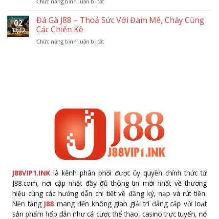
Chức năng bình luận bị tắt
ở
Cho
Sóc
Khuyến
Những
Từ
mãi
Đá Gà J88 – Thoả Sức Với Đam Mê, Cháy Cùng
Tài
Chuyên
02
J88
Các Chiến Kê
Khoản
Gia
Th12
–
Game
J88
Chức năng bình luận bị tắt
ở
Đãi
Mới
Đá
ngộ
Đăng
Gà
tuyệt
Ký
J88
vời
–
gửi
Thoả
tặng
Sức
khách
Với
hàng
Đam
Mê,
Cháy
Cùng
Các
Chiến
Kê
J88VIP1.INK
là kênh phân phối được ủy quyền chính thức từ
J88.com, nơi cập nhật đầy đủ thông tin mới nhất về thương
hiệu cùng các hướng dẫn chi tiết về đăng ký, nạp và rút tiền.
Nền tảng
J88
mang đến không gian giải trí đẳng cấp với loạt
sản phẩm hấp dẫn như cá cược thể thao, casino trực tuyến, nổ