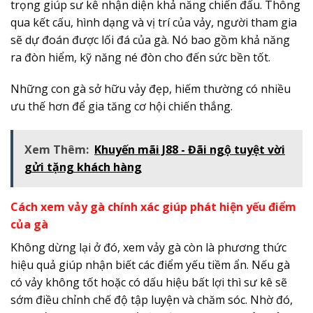
trọng giúp sư kê nhận diện khả năng chiến đấu. Thông
qua kết cấu, hình dạng và vị trí của vảy, người tham gia
sẽ dự đoán được lối đá của gà. Nó bao gồm khả năng
ra đòn hiểm, kỹ năng né đòn cho đến sức bền tốt.
Những con gà sở hữu vảy đẹp, hiếm thường có nhiều
ưu thế hơn để gia tăng cơ hội chiến thắng.
Xem Thêm:
Khuyến mãi J88 - Đãi ngộ tuyệt vời
gửi tặng khách hàng
Cách xem vảy gà chính xác giúp phát hiện yếu điểm
của gà
Không dừng lại ở đó, xem vảy gà còn là phương thức
hiệu quả giúp nhận biết các điểm yếu tiềm ẩn. Nếu gà
có vảy không tốt hoặc có dấu hiệu bất lợi thì sư kê sẽ
sớm điều chỉnh chế độ tập luyện và chăm sóc. Nhờ đó,