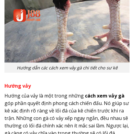
Hướng dẫn các cách xem vảy gà chi tiết cho sư kê
Hướng vảy
Hướng của vảy là một trong những
cách xem vảy gà
góp phần quyết định phong cách chiến đấu. Nó giúp sư
kê xác định rõ ràng về lối đá của kê chiến trước khi ra
trận. Những con gà có vảy xếp ngay ngắn, đều nhau sẽ
thường có lối đá chính xác nên ít mắc sai lầm. Ngược lại,
gà càng có vảy chĩa vào trong thường sẽ có lối đá