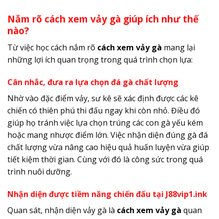
Nắm rõ cách xem vảy gà giúp ích như thế
nào?
Từ việc học cách nắm rõ
cách xem vảy gà
mang lại
những lợi ích quan trọng trong quá trình chọn lựa:
Cân nhắc, đưa ra lựa chọn đá gà chất lượng
Nhờ vào đặc điểm vảy, sư kê sẽ xác định được các kê
chiến có thiên phú thi đấu ngay khi còn nhỏ. Điều đó
giúp họ tránh việc lựa chọn trúng các con gà yếu kém
hoặc mang nhược điểm lớn. Việc nhận diện đúng gà đá
chất lượng vừa nâng cao hiệu quả huấn luyện vừa giúp
tiết kiệm thời gian. Cùng với đó là công sức trong quá
trình nuôi dưỡng.
Nhận diện được tiềm năng chiến đấu tại J88vip1.ink
Quan sát, nhận diện vảy gà là
cách xem vảy gà
quan