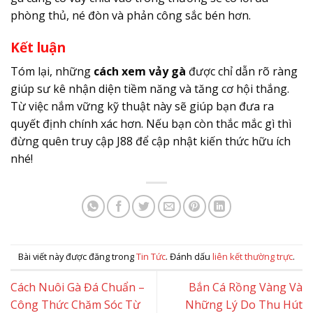
phòng thủ, né đòn và phản công sắc bén hơn.
Kết luận
Tóm lại, những
cách xem vảy gà
được chỉ dẫn rõ ràng
giúp sư kê nhận diện tiềm năng và tăng cơ hội thắng.
Từ việc nắm vững kỹ thuật này sẽ giúp bạn đưa ra
quyết định chính xác hơn. Nếu bạn còn thắc mắc gì thì
đừng quên truy cập J88 để cập nhật kiến thức hữu ích
nhé!
Bài viết này được đăng trong
Tin Tức
. Đánh dấu
liên kết thường trực
.
Cách Nuôi Gà Đá Chuẩn –
Bắn Cá Rồng Vàng Và
Công Thức Chăm Sóc Từ
Những Lý Do Thu Hút