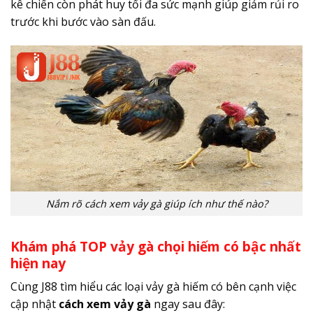
kê chiến còn phát huy tối đa sức mạnh giúp giảm rủi ro
trước khi bước vào sàn đấu.
Nắm rõ cách xem vảy gà giúp ích như thế nào?
Khám phá TOP vảy gà chọi hiếm có bậc nhất
hiện nay
Cùng J88 tìm hiểu các loại vảy gà hiếm có bên cạnh việc
cập nhật
cách xem vảy gà
ngay sau đây: