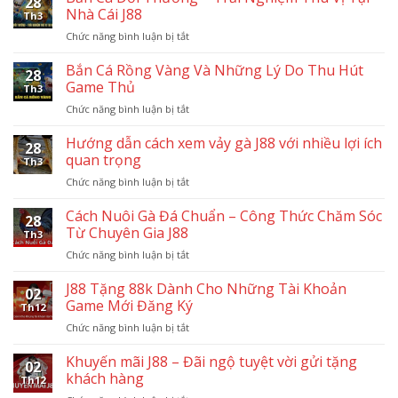
28
Xỉu
Nhà Cái J88
Th3
–
Chức năng bình luận bị tắt
ở
Công
Bắn
Cụ
Cá
Bắn Cá Rồng Vàng Và Những Lý Do Thu Hút
Hỗ
28
Đổi
Game Thủ
Trợ
Th3
Thưởng
Soi
Chức năng bình luận bị tắt
ở
–
Cầu
Bắn
Trải
Hiệu
Cá
Hướng dẫn cách xem vảy gà J88 với nhiều lợi ích
Nghiệm
Quả
28
Rồng
quan trọng
Thú
Tại
Th3
Vàng
Vị
J88
Chức năng bình luận bị tắt
ở
Và
Tại
2025
Hướng
Những
Nhà
dẫn
Cách Nuôi Gà Đá Chuẩn – Công Thức Chăm Sóc
Lý
Cái
28
cách
Từ Chuyên Gia J88
Do
J88
Th3
xem
Thu
Chức năng bình luận bị tắt
ở
vảy
Hút
Cách
gà
Game
Nuôi
J88 Tặng 88k Dành Cho Những Tài Khoản
J88
Thủ
02
Gà
Game Mới Đăng Ký
với
Th12
Đá
nhiều
Chức năng bình luận bị tắt
ở
Chuẩn
lợi
J88
–
ích
Tặng
Khuyến mãi J88 – Đãi ngộ tuyệt vời gửi tặng
Công
quan
02
88k
khách hàng
Thức
trọng
Th12
Dành
Chăm