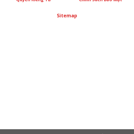
Sitemap