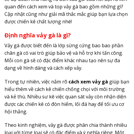
quan đến cách xem và top vảy gà bao gồm những gì?
Cập nhật cũng như giải mã thắc mắc giúp bạn lựa chọn
được chiến kê chất lượng nhé!
Định nghĩa vảy gà là gì?
Vảy gà được biết đến là lớp sừng cứng bao bao phần
chân gà có vai trò giúp bảo vệ và hỗ trợ khi tấn công.
Mỗi con gà sẽ có đặc điểm khác nhau tạo nên sự đa
dạng về hình dáng và cách xếp vảy.
Trong tự nhiên, việc nắm rõ
cách xem vảy gà
giúp bạn
hiểu thêm về cách kê chiến chống chọi với môi trường
và kẻ thù. Nhiều sư kê việc quan sát vảy còn nhận diện
được các chiến kê có đòn hiểm, lối đá hay để tối ưu cơ
hội thắng.
Theo kinh nghiệm, vảy gà được phân chia thành nhiều
loại với từng loại sẽ có đặc điểm và ý nghĩa riêng. Một