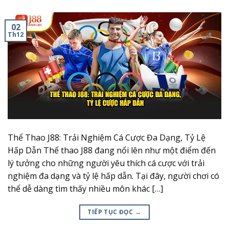
02
Th12
Thể Thao J88: Trải Nghiệm Cá Cược Đa Dạng, Tỷ Lệ
Hấp Dẫn Thể thao J88 đang nổi lên như một điểm đến
lý tưởng cho những người yêu thích cá cược với trải
nghiệm đa dạng và tỷ lệ hấp dẫn. Tại đây, người chơi có
thể dễ dàng tìm thấy nhiều môn khác […]
TIẾP TỤC ĐỌC
→