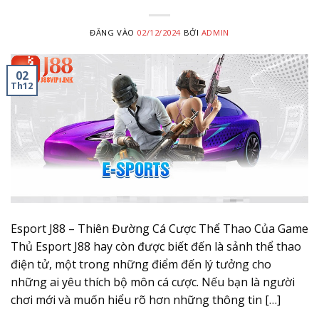
ĐĂNG VÀO
02/12/2024
BỞI
ADMIN
02
Th12
Esport J88 – Thiên Đường Cá Cược Thể Thao Của Game
Thủ Esport J88 hay còn được biết đến là sảnh thể thao
điện tử, một trong những điểm đến lý tưởng cho
những ai yêu thích bộ môn cá cược. Nếu bạn là người
chơi mới và muốn hiểu rõ hơn những thông tin […]