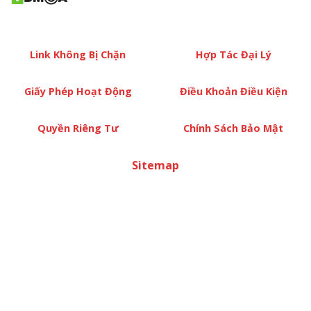
Link Không Bị Chặn
Hợp Tác Đại Lý
Giấy Phép Hoạt Động
Điều Khoản Điều Kiện
Quyền Riêng Tư
Chính Sách Bảo Mật
Sitemap