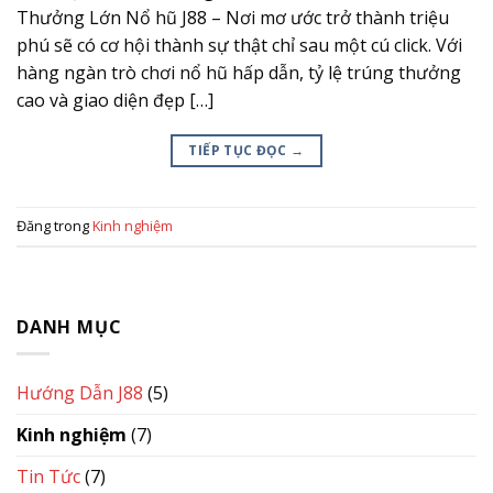
Thưởng Lớn Nổ hũ J88 – Nơi mơ ước trở thành triệu
phú sẽ có cơ hội thành sự thật chỉ sau một cú click. Với
hàng ngàn trò chơi nổ hũ hấp dẫn, tỷ lệ trúng thưởng
cao và giao diện đẹp […]
TIẾP TỤC ĐỌC
→
Đăng trong
Kinh nghiệm
DANH MỤC
Hướng Dẫn J88
(5)
Kinh nghiệm
(7)
Tin Tức
(7)