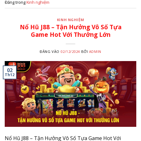
Đăng trong
Kinh nghiệm
KINH NGHIỆM
Nổ Hũ J88 – Tận Hưởng Vô Số Tựa
Game Hot Với Thưởng Lớn
ĐĂNG VÀO
02/12/2024
BỞI
ADMIN
02
Th12
Nổ Hũ J88 – Tận Hưởng Vô Số Tựa Game Hot Với