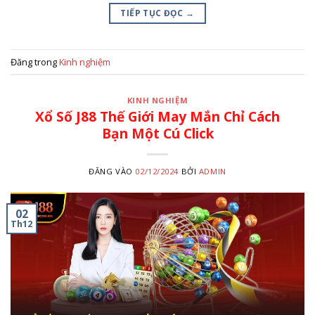
TIẾP TỤC ĐỌC
→
Đăng trong
Kinh nghiệm
KINH NGHIỆM
Xổ Số J88 Thế Giới May Mắn Chỉ Cách
Bạn Một Cú Click
ĐĂNG VÀO
02/12/2024
BỞI
ADMIN
02
Th12