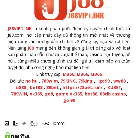
Cùng
Các
Chiến
Kê
J88VIP1.INK
là kênh phân phối được ủy quyền chính thức từ
J88.com, nơi cập nhật đầy đủ thông tin mới nhất về thương
hiệu cùng các hướng dẫn chi tiết về đăng ký, nạp và rút tiền.
Nền tảng
J88
mang đến không gian giải trí đẳng cấp với loạt
sản phẩm hấp dẫn như cá cược thể thao, casino trực tuyến, nổ
hũ… cùng nhiều chương trình ưu đãi giá trị, đảm bảo an toàn
tuyệt đối nhờ công nghệ bảo mật tiên tiến.
Link truy cập:
MB66
,
MB66
,
MB66
Đối tác:
no hu
,
789wim
,
79KING
,
79king
, ,
go99
,
ww88
,
u888
,
bet88
,
89bet
,
https://28bet.run/
,
KUBET
,
789WIN
,
ok365
,
go8
,
game ok365
,
bet88
,
88clb casino
,
go 99