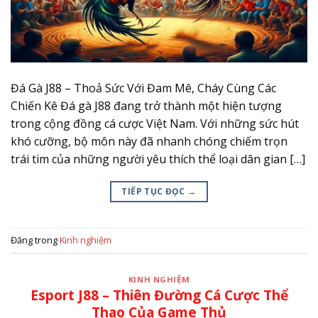
Đá Gà J88 – Thoả Sức Với Đam Mê, Cháy Cùng Các
Chiến Kê Đá gà J88 đang trở thành một hiện tượng
trong cộng đồng cá cược Việt Nam. Với những sức hút
khó cưỡng, bộ môn này đã nhanh chóng chiếm trọn
trái tim của những người yêu thích thể loại dân gian […]
TIẾP TỤC ĐỌC
→
Đăng trong
Kinh nghiệm
KINH NGHIỆM
Esport J88 – Thiên Đường Cá Cược Thể
Thao Của Game Thủ