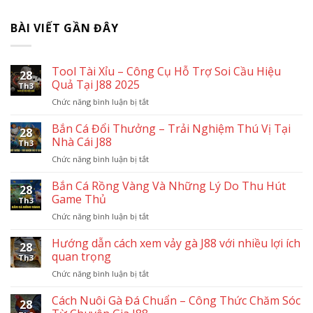
BÀI VIẾT GẦN ĐÂY
Tool Tài Xỉu – Công Cụ Hỗ Trợ Soi Cầu Hiệu
28
Quả Tại J88 2025
Th3
Chức năng bình luận bị tắt
ở
Tool
Tài
Bắn Cá Đổi Thưởng – Trải Nghiệm Thú Vị Tại
28
Xỉu
Nhà Cái J88
Th3
–
Chức năng bình luận bị tắt
ở
Công
Bắn
Cụ
Cá
Bắn Cá Rồng Vàng Và Những Lý Do Thu Hút
Hỗ
28
Đổi
Game Thủ
Trợ
Th3
Thưởng
Soi
Chức năng bình luận bị tắt
ở
–
Cầu
Bắn
Trải
Hiệu
Cá
Hướng dẫn cách xem vảy gà J88 với nhiều lợi ích
Nghiệm
Quả
28
Rồng
quan trọng
Thú
Tại
Th3
Vàng
Vị
J88
Chức năng bình luận bị tắt
ở
Và
Tại
2025
Hướng
Những
Nhà
dẫn
Cách Nuôi Gà Đá Chuẩn – Công Thức Chăm Sóc
Lý
Cái
28
cách
Do