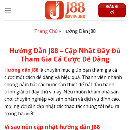
Bỏ
ĐĂNG
qua
KÝ
nội
dung
Trang Chủ
»
Hướng Dẫn J88
Hướng Dẫn J88 – Cập Nhật Đầy Đủ
Tham Gia Cá Cược Dễ Dàng
Hướng dẫn J88
là chuyên mục giúp bạn tham gia cá
cược một cách dễ dàng và hiệu quả. Thành viên nhanh
chóng nắm bắt các bước cần thiết để bắt đầu hành
trình giải trí đầy thú vị này. Nếu muốn khám phá sân
chơi chuyên nghiệp với sản phẩm và dịch vụ đỉnh cao,
mọi người cần cập nhật các thao tác chúng tôi nêu ra
trong bài viết.
Vì sao nên cập nhật hướng dẫn J88