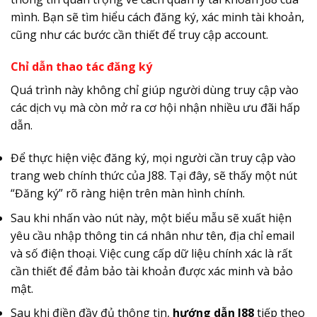
mình. Bạn sẽ tìm hiểu cách đăng ký, xác minh tài khoản,
cũng như các bước cần thiết để truy cập account.
Chỉ dẫn thao tác đăng ký
Quá trình này không chỉ giúp người dùng truy cập vào
các dịch vụ mà còn mở ra cơ hội nhận nhiều ưu đãi hấp
dẫn.
Để thực hiện việc đăng ký, mọi người cần truy cập vào
trang web chính thức của J88. Tại đây, sẽ thấy một nút
“Đăng ký” rõ ràng hiện trên màn hình chính.
Sau khi nhấn vào nút này, một biểu mẫu sẽ xuất hiện
yêu cầu nhập thông tin cá nhân như tên, địa chỉ email
và số điện thoại. Việc cung cấp dữ liệu chính xác là rất
cần thiết để đảm bảo tài khoản được xác minh và bảo
mật.
Sau khi điền đầy đủ thông tin,
hướng dẫn J88
tiếp theo