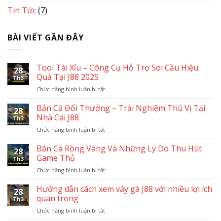
Tin Tức
(7)
BÀI VIẾT GẦN ĐÂY
Tool Tài Xỉu – Công Cụ Hỗ Trợ Soi Cầu Hiệu
28
Quả Tại J88 2025
Th3
Chức năng bình luận bị tắt
ở
Tool
Tài
Bắn Cá Đổi Thưởng – Trải Nghiệm Thú Vị Tại
28
Xỉu
Nhà Cái J88
Th3
–
Chức năng bình luận bị tắt
ở
Công
Bắn
Cụ
Cá
Bắn Cá Rồng Vàng Và Những Lý Do Thu Hút
Hỗ
28
Đổi
Game Thủ
Trợ
Th3
Thưởng
Soi
Chức năng bình luận bị tắt
ở
–
Cầu
Bắn
Trải
Hiệu
Cá
Hướng dẫn cách xem vảy gà J88 với nhiều lợi ích
Nghiệm
Quả
28
Rồng
quan trọng
Thú
Tại
Th3
Vàng
Vị
J88
Chức năng bình luận bị tắt
ở
Và
Tại
2025
Hướng
Những