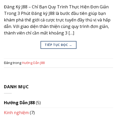
Đăng Ký J88 – Chỉ Bạn Quy Trình Thực Hiện Đơn Giản
Trong 3 Phút Đăng ký J88 là bước đầu tiên giúp bạn
khám phá thế giới cá cược trực tuyến đầy thú vị và hấp
dẫn. Với giao diện thân thiện cùng quy trình đơn giản,
thành viên chỉ cần mất khoảng 3 […]
TIẾP TỤC ĐỌC
→
Đăng trong
Hướng Dẫn J88
DANH MỤC
Hướng Dẫn J88
(5)
Kinh nghiệm
(7)