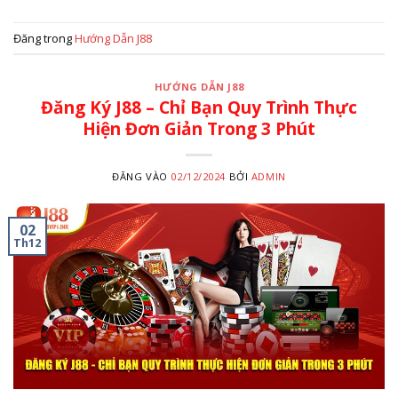
Đăng trong
Hướng Dẫn J88
HƯỚNG DẪN J88
Đăng Ký J88 – Chỉ Bạn Quy Trình Thực
Hiện Đơn Giản Trong 3 Phút
ĐĂNG VÀO
02/12/2024
BỞI
ADMIN
02
Th12