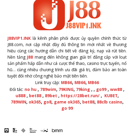
Mê,
Cháy
Cùng
Các
Chiến
Kê
J88VIP1.INK
là kênh phân phối được ủy quyền chính thức từ
J88.com, nơi cập nhật đầy đủ thông tin mới nhất về thương
hiệu cùng các hướng dẫn chi tiết về đăng ký, nạp và rút tiền.
Nền tảng
J88
mang đến không gian giải trí đẳng cấp với loạt
sản phẩm hấp dẫn như cá cược thể thao, casino trực tuyến, nổ
hũ… cùng nhiều chương trình ưu đãi giá trị, đảm bảo an toàn
tuyệt đối nhờ công nghệ bảo mật tiên tiến.
Link truy cập:
MB66
,
MB66
,
MB66
Đối tác:
no hu
,
789wim
,
79KING
,
79king
, ,
go99
,
ww88
,
u888
,
bet88
,
89bet
,
https://28bet.run/
,
KUBET
,
789WIN
,
ok365
,
go8
,
game ok365
,
bet88
,
88clb casino
,
go 99