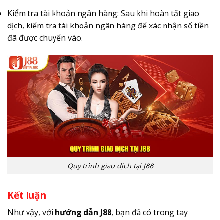
Kiểm tra tài khoản ngân hàng: Sau khi hoàn tất giao
dịch, kiểm tra tài khoản ngân hàng để xác nhận số tiền
đã được chuyển vào.
Quy trình giao dịch tại J88
Kết luận
Như vậy, với
hướng dẫn J88
, bạn đã có trong tay