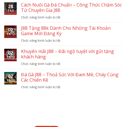
Nhà
dẫn
Cách Nuôi Gà Đá Chuẩn – Công Thức Chăm Sóc
Lý
Cái
28
cách
Từ Chuyên Gia J88
Do
J88
Th3
xem
Thu
Chức năng bình luận bị tắt
ở
vảy
Hút
Cách
gà
Game
Nuôi
J88 Tặng 88k Dành Cho Những Tài Khoản
J88
Thủ
02
Gà
Game Mới Đăng Ký
với
Th12
Đá
nhiều
Chức năng bình luận bị tắt
ở
Chuẩn
lợi
J88
–
ích
Tặng
Khuyến mãi J88 – Đãi ngộ tuyệt vời gửi tặng
Công
quan
02
88k
khách hàng
Thức
trọng
Th12
Dành
Chăm
Chức năng bình luận bị tắt
ở
Cho
Sóc
Khuyến
Những
Từ
mãi
Đá Gà J88 – Thoả Sức Với Đam Mê, Cháy Cùng
Tài
Chuyên
02
J88
Các Chiến Kê
Khoản
Gia
Th12
–
Game
J88
Chức năng bình luận bị tắt
ở
Đãi
Mới
Đá
ngộ
Đăng
Gà
tuyệt
Ký
J88
vời
–
gửi
Thoả
tặng
Sức
khách
Với
hàng
Đam