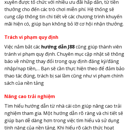
xuyên được tổ chức với nhiều ưu đãi hấp dẫn, từ tiền
thưởng cho đến các trò chơi miễn phí. Hệ thống sẽ
cung cấp thông tin chi tiết về các chương trình khuyến
mãi hiện có, giúp bạn không bỏ lỡ cơ hội nhận thưởng.
Trách vi phạm quy định
Việc nắm bắt các
hướng dẫn J88
cũng giúp thành viên
tránh vi phạm quy định. Chuyên mục cập nhật sẽ thông
báo về những thay đổi trong quy định đăng ký/đăng
nhập/nạp tiền,… Bạn sẽ cần thực hiện theo để đảm bảo
thao tác đúng, trách bị sai lầm cũng như vi phạm chính
sách của nền tảng
Nâng cao trải nghiệm
Tìm hiểu hướng dẫn từ nhà cái còn giúp nâng cao trải
nghiệm tham gia. Một hướng dẫn rõ ràng và chi tiết sẽ
giúp bạn dễ dàng hơn trong việc tìm hiểu và sử dụng
tính năng của nền tảng. Khi hiểu rõ cách thức hoạt