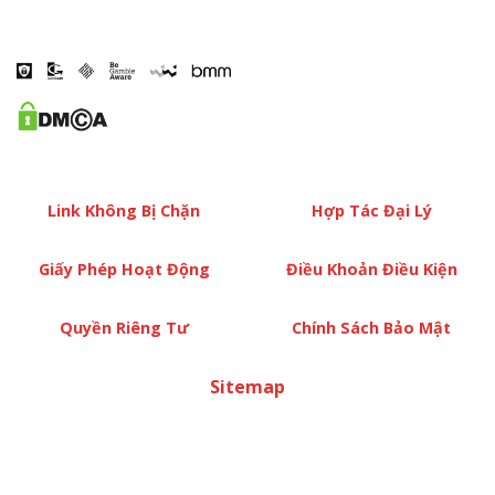
Link Không Bị Chặn
Hợp Tác Đại Lý
Giấy Phép Hoạt Động
Điều Khoản Điều Kiện
Quyền Riêng Tư
Chính Sách Bảo Mật
Sitemap