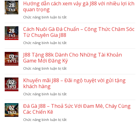
Cá
Hướng dẫn cách xem vảy gà J88 với nhiều lợi ích
Nghiệm
Quả
28
Rồng
quan trọng
Thú
Tại
Th3
Vàng
Vị
J88
Chức năng bình luận bị tắt
ở
Và
Tại
2025
Hướng
Những
Nhà
dẫn
Cách Nuôi Gà Đá Chuẩn – Công Thức Chăm Sóc
Lý
Cái
28
cách
Từ Chuyên Gia J88
Do
J88
Th3
xem
Thu
Chức năng bình luận bị tắt
ở
vảy
Hút
Cách
gà
Game
Nuôi
J88 Tặng 88k Dành Cho Những Tài Khoản
J88
Thủ
02
Gà
Game Mới Đăng Ký
với
Th12
Đá
nhiều
Chức năng bình luận bị tắt
ở
Chuẩn
lợi
J88
–
ích
Tặng
Khuyến mãi J88 – Đãi ngộ tuyệt vời gửi tặng
Công
quan
02
88k
khách hàng
Thức
trọng
Th12
Dành
Chăm
Chức năng bình luận bị tắt
ở
Cho
Sóc
Khuyến
Những
Từ
mãi
Đá Gà J88 – Thoả Sức Với Đam Mê, Cháy Cùng
Tài
Chuyên
02
J88
Các Chiến Kê
Khoản
Gia
Th12
–
Game
J88
Chức năng bình luận bị tắt
ở
Đãi
Mới
Đá
ngộ
Đăng
Gà
tuyệt
Ký
J88
vời