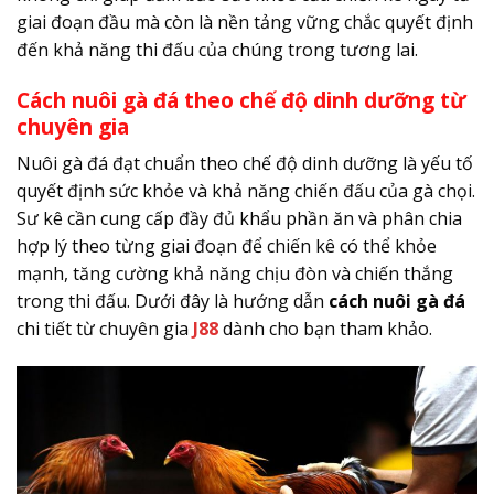
giai đoạn đầu mà còn là nền tảng vững chắc quyết định
đến khả năng thi đấu của chúng trong tương lai.
Cách nuôi gà đá theo chế độ dinh dưỡng từ
chuyên gia
Nuôi gà đá đạt chuẩn theo chế độ dinh dưỡng là yếu tố
quyết định sức khỏe và khả năng chiến đấu của gà chọi.
Sư kê cần cung cấp đầy đủ khẩu phần ăn và phân chia
hợp lý theo từng giai đoạn để chiến kê có thể khỏe
mạnh, tăng cường khả năng chịu đòn và chiến thắng
trong thi đấu. Dưới đây là hướng dẫn
cách nuôi gà đá
chi tiết từ chuyên gia
J88
dành cho bạn tham khảo.