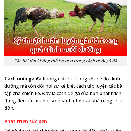
Các bài tập không thể bỏ qua trong cách nuôi gà đá
Cách nuôi gà đá
không chỉ chú trọng về chế độ dinh
dưỡng mà còn đòi hỏi sư kê biết cách tập luyện các bài
tập cho chiến kê. Đây là cách để gà của bạn phát triển
đồng đều sức mạnh, sự nhanh nhẹn và khả năng chịu
đòn.
Phát triển sức bền