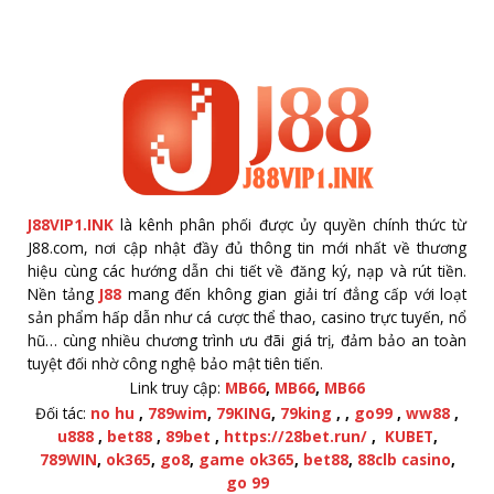
–
gửi
Thoả
tặng
Sức
khách
Với
hàng
Đam
Mê,
Cháy
Cùng
Các
Chiến
Kê
J88VIP1.INK
là kênh phân phối được ủy quyền chính thức từ
J88.com, nơi cập nhật đầy đủ thông tin mới nhất về thương
hiệu cùng các hướng dẫn chi tiết về đăng ký, nạp và rút tiền.
Nền tảng
J88
mang đến không gian giải trí đẳng cấp với loạt
sản phẩm hấp dẫn như cá cược thể thao, casino trực tuyến, nổ
hũ… cùng nhiều chương trình ưu đãi giá trị, đảm bảo an toàn
tuyệt đối nhờ công nghệ bảo mật tiên tiến.
Link truy cập:
MB66
,
MB66
,
MB66
Đối tác:
no hu
,
789wim
,
79KING
,
79king
, ,
go99
,
ww88
,
u888
,
bet88
,
89bet
,
https://28bet.run/
,
KUBET
,
789WIN
,
ok365
,
go8
,
game ok365
,
bet88
,
88clb casino
,
go 99