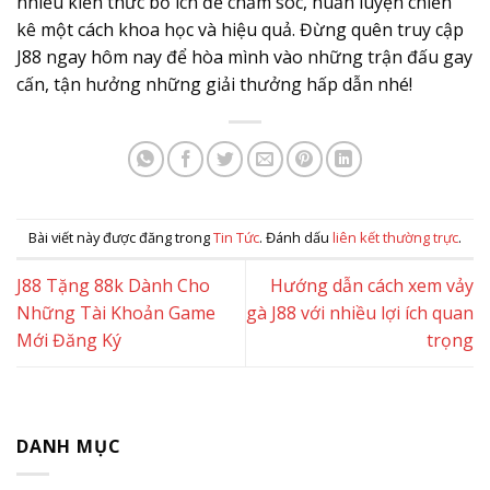
nhiều kiến thức bổ ích để chăm sóc, huấn luyện chiến
kê một cách khoa học và hiệu quả. Đừng quên truy cập
J88 ngay hôm nay để hòa mình vào những trận đấu gay
cấn, tận hưởng những giải thưởng hấp dẫn nhé!
Bài viết này được đăng trong
Tin Tức
. Đánh dấu
liên kết thường trực
.
J88 Tặng 88k Dành Cho
Hướng dẫn cách xem vảy
Những Tài Khoản Game
gà J88 với nhiều lợi ích quan
Mới Đăng Ký
trọng
DANH MỤC